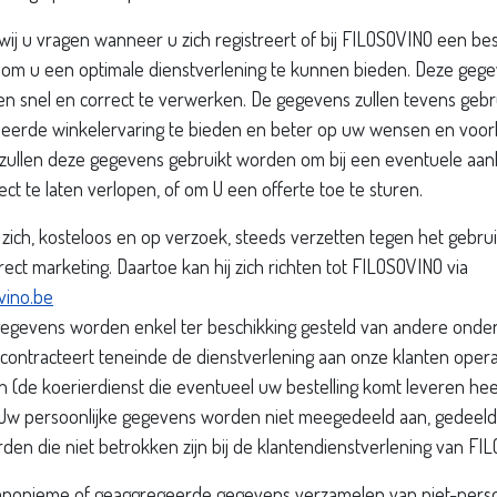
ij u vragen wanneer u zich registreert of bij FILOSOVINO een beste
 om u een optimale dienstverlening te kunnen bieden. Deze gege
gen snel en correct te verwerken. De gegevens zullen tevens geb
iseerde winkelervaring te bieden en beter op uw wensen en voor
e zullen deze gegevens gebruikt worden om bij een eventuele aan
ect te laten verlopen, of om U een offerte toe te sturen.
zich, kosteloos en op verzoek, steeds verzetten tegen het gebrui
ect marketing. Daartoe kan hij zich richten tot FILOSOVINO via
vino.be
gegevens worden enkel ter beschikking gesteld van andere ond
ontracteert teneinde de dienstverlening aan onze klanten opera
 (de koerierdienst die eventueel uw bestelling komt leveren hee
 Uw persoonlijke gegevens worden niet meegedeeld aan, gedeeld
den die niet betrokken zijn bij de klantendienstverlening van FI
nonieme of geaggregeerde gegevens verzamelen van niet-persoo