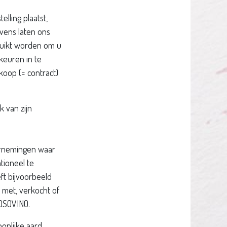
lling plaatst,
vens laten ons
ruikt worden om u
keuren in te
koop (= contract)
k van zijn
ernemingen waar
tioneel te
ft bijvoorbeeld
 met, verkocht of
LOSOVINO.
nlijke aard,