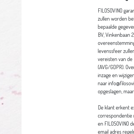
FILOSOVINO garan
zullen worden be
bepaalde gegeve
BV, Vinkenbaan 23
overeenstemming
levenssfeer zulle
vereisten van d
(AVG/GDPR). Over
inzage en wijzige
naar info@filoso
opgeslagen, maar
De klant erkent e
correspondentie 
en FILOSOVINO de 
email adres regel