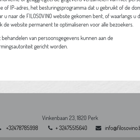
pe of IP-adres, het besturingsprogramma dat u gebruikt of de d
r u naar de FILOSOVINO website gekomen bent, of waarlangs u die
k de website permanent te optimaliseren voor alle bezoekers.
et behandelen van persoonsgegevens kunnen aan de
ingsautoriteit gericht worden.
Vinkenbaan 23, 1820 Perk
+
32478785998
+
32475515640
i
nfo@filosovino.