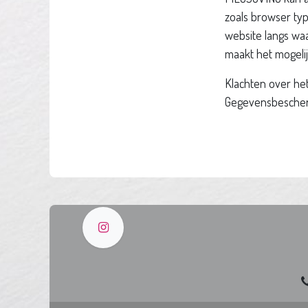
zoals browser ty
website langs waa
maakt het mogelij
Klachten over h
Gegevensbescherm