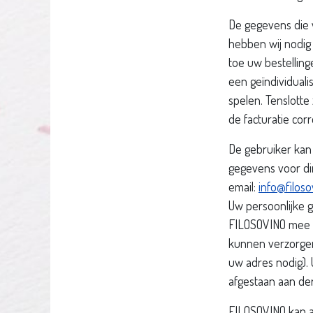
De gegevens die w
hebben wij nodig
toe uw bestellin
een geïndividual
spelen. Tenslott
de facturatie corr
De gebruiker kan 
gegevens voor dir
email:
info@filoso
Uw persoonlijke 
FILOSOVINO mee c
kunnen verzorgen
uw adres nodig).
afgestaan aan der
FILOSOVINO kan a