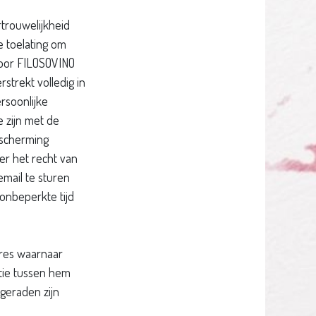
trouwelijkheid
e toelating om
oor FILOSOVINO
strekt volledig in
soonlijke
e zijn met de
scherming
er het recht van
email te sturen
onbeperkte tijd
dres waarnaar
tie tussen hem
ngeraden zijn