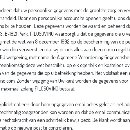
deert dat uw persoonlijke gegevens met de grootste zorg en ver
handeld. Door een persoonlijke account te openen geeft u ons d
ns bij te houden. Deze gegevens worden bewaard en beheerd d
, B-1821 Perk. FILOSOVINO waarborgt u dat de gegevens die u ver
 met de wet van 8 december 1992 op de bescherming van de per
n worden verwerkt, en dat wij er ook alles aan doen om in regel t
e EU wetgeving, met name de Algemene Verordening Gegevensbe
eenkomstig deze wet beschikt u op elk ogenblik en kosteloos ov
n van de gegevens die op u betrekking hebben. Het volstaat een 
vino.com. Zonder wijziging van Uw kant worden de gegevens voor 
 maximaal zolang FILOSOVINO bestaat.
xpliciet dat een door hem opgegeven email adres geldt als het a
rechtmatig toegezonden kan worden en dat de email communica
rechtskracht van een schriftelijk bewijs bezit. De klant wordt aa
matig op nieuwe post te controleren.