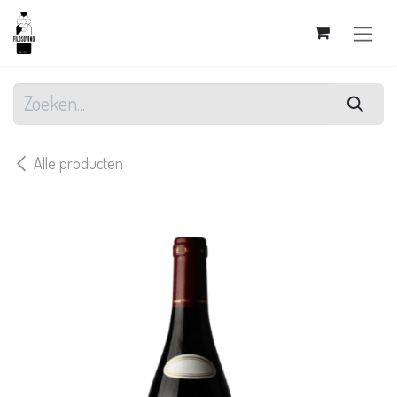
Overslaan naar inhoud
Alle producten