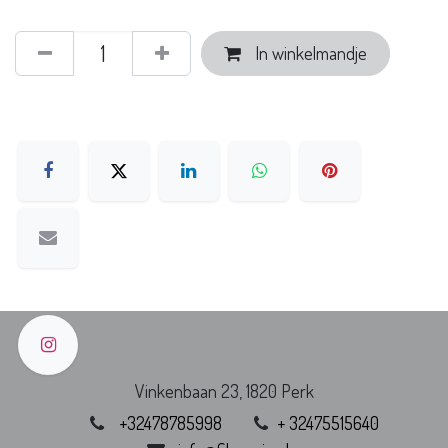
In winkelmandje
Vinkenbaan 23, 1820 Perk
+
32478785998
+
32475515640